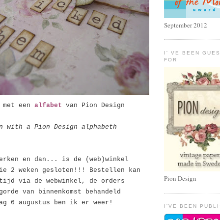
September 2012
I' VE BEEN GUE
FOR
e met een
alfabet
van Pion Design
n with a Pion Design alphabeth
erken en dan... is de (web)winkel
ie 2 weken gesloten!!! Bestellen kan
Pion Design
tijd via de webwinkel, de orders
gorde van binnenkomst behandeld
ag 6 augustus ben ik er weer!
I'VE BEEN PUBL