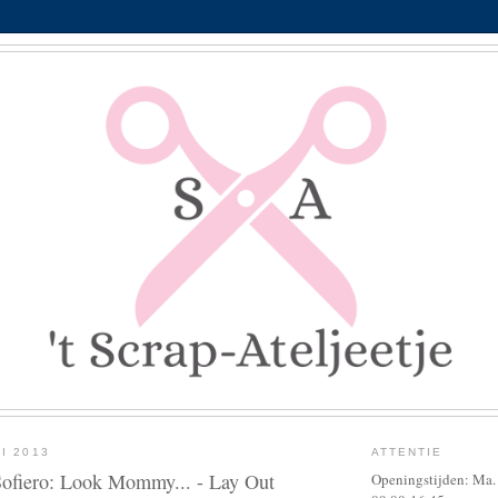
I 2013
ATTENTIE
ofiero: Look Mommy... - Lay Out
Openingstijden: Ma. g