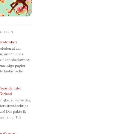
ICHTEN
Shadowbox
geleden al aan
n, maar nu pas
kt: een shadowbox
prachtige papier
e fantastische
 Seaside Life:
Garland
rlijke, zomerse dag
 iets strandachtigs
 zo! Dus pakte ik
an Tilda, The
m (Picture