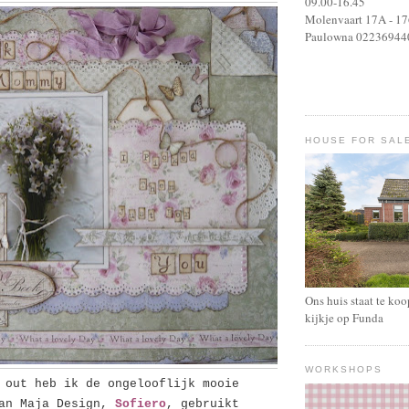
09.00-16.45
Molenvaart 17A - 1
Paulowna 02236944
HOUSE FOR SAL
Ons huis staat te ko
kijkje op Funda
WORKSHOPS
 out heb ik de ongelooflijk mooie
van Maja Design,
Sofiero
, gebruikt