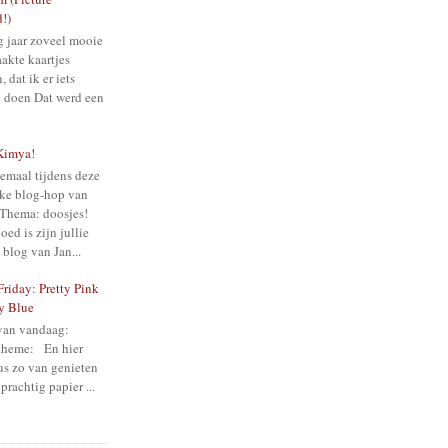
!)
g jaar zoveel mooie
akte kaartjes
 dat ik er iets
e doen Dat werd een
Kimya!
emaal tijdens deze
uke blog-hop van
 Thema: doosjes!
oed is zijn jullie
blog van Jan...
riday: Pretty Pink
y Blue
van vandaag:
 theme: En hier
us zo van genieten
 prachtig papier ...