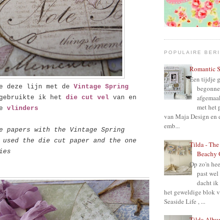
POPULAIRE BER
Romantic 
Een tijdje 
de deze lijn met de
Vintage Spring
begonne
afgemaa
 gebruikte ik het
die cut vel
van en
met het 
de
vlinders
van Maja Design en d
emb...
e papers with the Vintage Spring
 used the die cut paper and the one
Tilda - The
ies
Beachy 
Op zo'n hee
past wel
dacht ik
het geweldige blok v
Seaside Life , ...
Tilda Albu