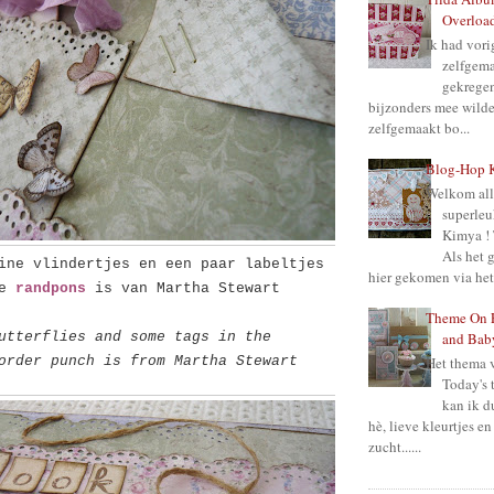
Overload
Ik had vori
zelfgema
gekregen,
bijzonders mee wild
zelfgemaakt bo...
Blog-Hop 
Welkom all
superle
Kimya !
Als het g
ine vlindertjes en een paar labeltjes
hier gekomen via het 
de
randpons
is van Martha Stewart
Theme On F
utterflies and some tags in the
and Bab
Het thema 
order punch is from Martha Stewart
Today's
kan ik d
hè, lieve kleurtjes en
zucht......