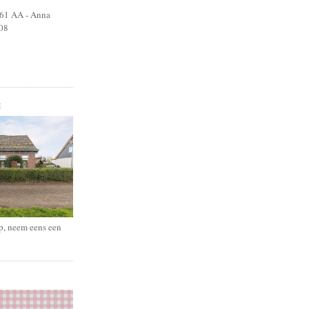
761 AA - Anna
08
E
op, neem eens een