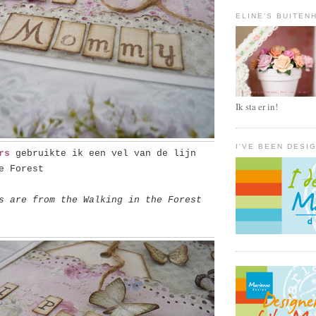
ELINE'S BUITEN
Ik sta er in!
I'VE BEEN DESI
rs
gebruikte ik een vel van de lijn
e Forest
s are from the Walking in the Forest